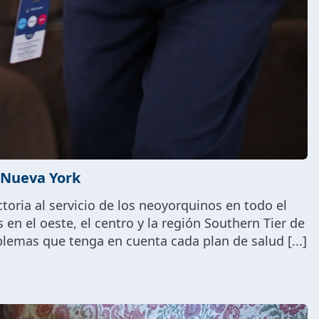
e Nueva York
toria al servicio de los neoyorquinos en todo el
 en el oeste, el centro y la región Southern Tier de
emas que tenga en cuenta cada plan de salud [...]