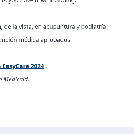
its you have now, including:
, de la vista, en acupuntura y podiatría
 atención médica aprobados
h EasyCare 2024
.
 o Medicaid.