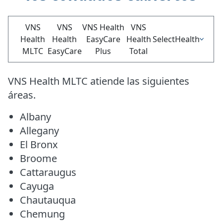
VNS
VNS
VNS Health
VNS
Health
Health
EasyCare
Health
SelectHealth
MLTC
EasyCare
Plus
Total
VNS Health MLTC atiende las siguientes
áreas.
Albany
Allegany
El Bronx
Broome
Cattaraugus
Cayuga
Chautauqua
Chemung