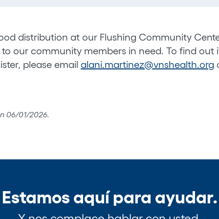
food distribution at our Flushing Community Cente
ds to our community members in need. To find out if
ister, please email
alani.martinez@vnshealth.org
o
ón 06/01/2026.
Estamos aquí para ayudar.
Y nos complace hablar con usted.