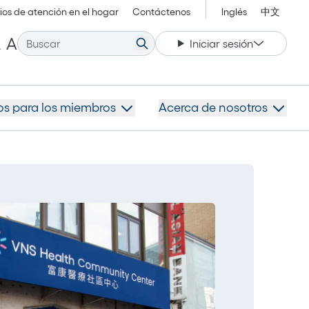
ios de atención en el hogar
Contáctenos
Inglés
中文
Agrandar el tamaño de fuente.
hicar el tamaño de fuente.
Restablecer el tamaño de fuente.
A
A
Iniciar sesión
sos para los miembros
Acerca de nosotros