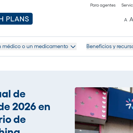
Para agentes
Servic
Ac
A
n médico o un medicamento
Beneficios y recur
al de
 de 2026 en
rio de
hing