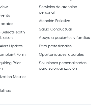
rview
Servicios de atención
personal
vents
Atención Paliativa
Updates
Salud Conductual
 SelectHealth
 Liaison
Apoyo a pacientes y familias
Alert Update
Para profesionales
omplaint Form
Oportunidades laborales
uiring Prior
Soluciones personalizadas
on
para su organización
ization Metrics
elines